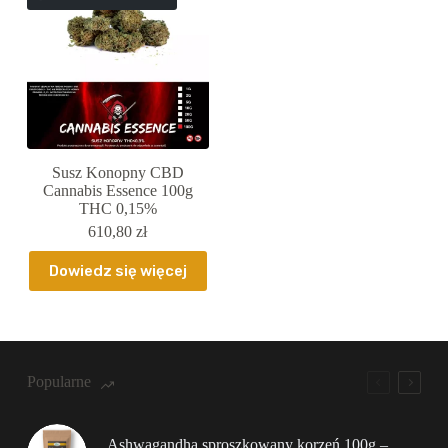
Susz Konopny CBD
Cannabis Essence 100g
THC 0,15%
610,80
zł
Dowiedz się więcej
Popularne
Ashwagandha sproszkowany korzeń 100g –