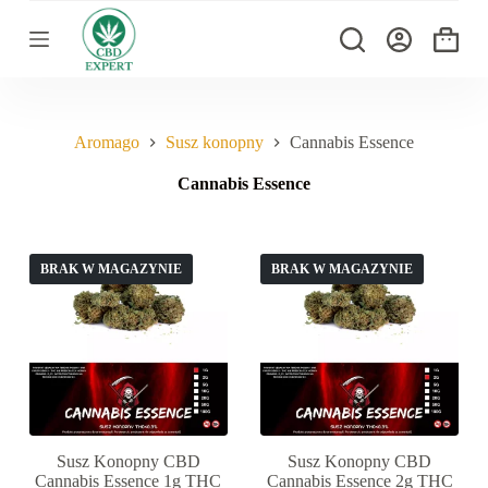
P
r
Koszyk
z
e
j
d
ź
Aromago
Susz konopny
Cannabis Essence
d
o
Cannabis Essence
t
r
e
ś
BRAK W MAGAZYNIE
BRAK W MAGAZYNIE
c
i
Susz Konopny CBD
Susz Konopny CBD
Cannabis Essence 1g THC
Cannabis Essence 2g THC