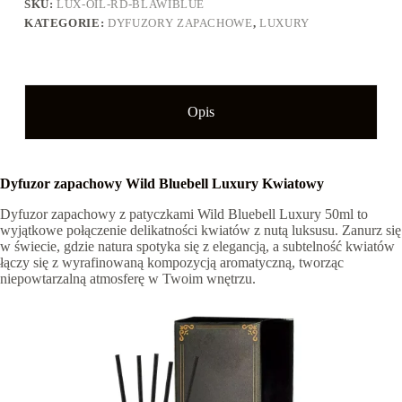
SKU:
LUX-OIL-RD-BLAWIBLUE
Luxury
50ml
KATEGORIE:
DYFUZORY ZAPACHOWE
,
LUXURY
Opis
Dyfuzor zapachowy Wild Bluebell Luxury Kwiatowy
Dyfuzor zapachowy z patyczkami Wild Bluebell Luxury 50ml to
wyjątkowe połączenie delikatności kwiatów z nutą luksusu. Zanurz się
w świecie, gdzie natura spotyka się z elegancją, a subtelność kwiatów
łączy się z wyrafinowaną kompozycją aromatyczną, tworząc
niepowtarzalną atmosferę w Twoim wnętrzu.