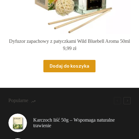
 50ml
Dyfuzor zapachowy z patyczkami Brzoskwinia Honey Peach
Dy
Luxury 50ml
9,99
zł
Dodaj do koszyka
Popularne
Karczoch liść 50g – Wspomaga naturalne
trawienie