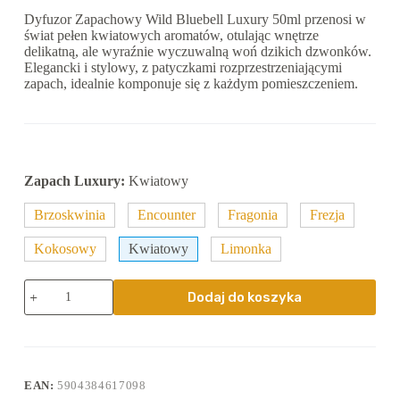
Dyfuzor Zapachowy Wild Bluebell Luxury 50ml przenosi w
świat pełen kwiatowych aromatów, otulając wnętrze
delikatną, ale wyraźnie wyczuwalną woń dzikich dzwonków.
Elegancki i stylowy, z patyczkami rozprzestrzeniającymi
zapach, idealnie komponuje się z każdym pomieszczeniem.
Zapach Luxury:
Kwiatowy
Brzoskwinia
Encounter
Fragonia
Frezja
Kokosowy
Kwiatowy
Limonka
ilość
Dodaj do koszyka
Dyfuzor
zapachowy
z
patyczkami
Kwiatowy
Wild
EAN:
5904384617098
Bluebell