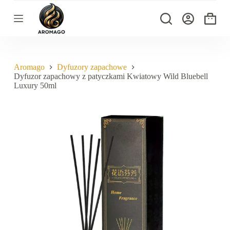
P
r
Koszyk
z
e
j
d
ź
Aromago
Dyfuzory zapachowe
d
Dyfuzor zapachowy z patyczkami Kwiatowy Wild Bluebell
o
Luxury 50ml
t
r
e
ś
c
i