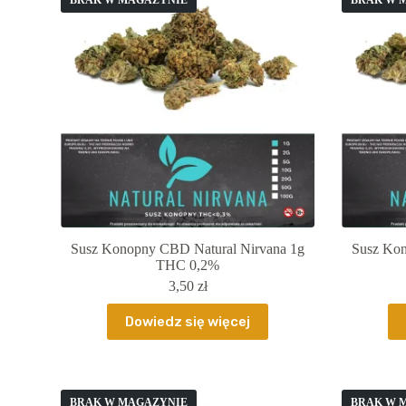
BRAK W MAGAZYNIE
BRAK W 
Susz Konopny CBD Natural Nirvana 1g
Susz Kon
THC 0,2%
3,50
zł
Dowiedz się więcej
BRAK W MAGAZYNIE
BRAK W 