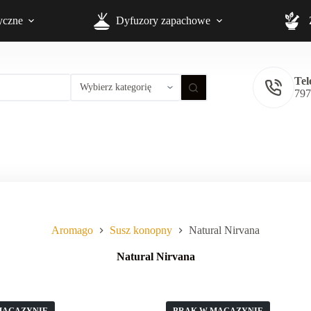
omago⭐ - Zarejestruj się i jako klubowicz zyskaj 10% rabatu na
ryczne
Dyfuzory zapachowe
Tel
797
Aromago
Susz konopny
Natural Nirvana
Natural Nirvana