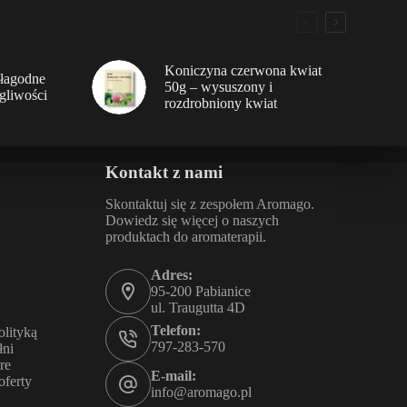
Koniczyna czerwona kwiat
 łagodne
50g – wysuszony i
egliwości
rozdrobniony kwiat
Kontakt z nami
Skontaktuj się z zespołem Aromago.
Dowiedz się więcej o naszych
produktach do aromaterapii.
Adres:
95-200 Pabianice
ul. Traugutta 4D
Telefon:
olityką
797-283-570
łni
re
E-mail:
oferty
info@aromago.pl