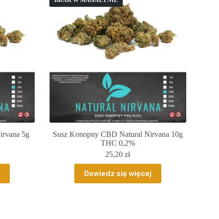
BRAK W MAGAZYNIE
irvana 5g
Susz Konopny CBD Natural Nirvana 10g
THC 0,2%
25,20
zł
Dowiedz się więcej