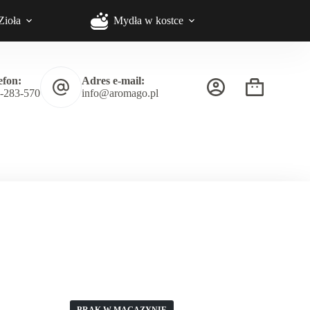
 całość asortymentu.
Zioła
Mydła w kostce
efon:
Adres e-mail:
Koszyk
-283-570
info@aromago.pl