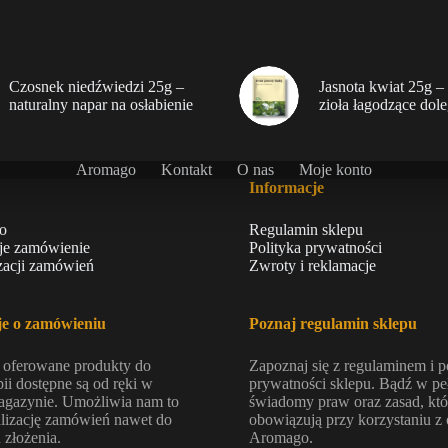
Czosnek niedźwiedzi 25g –
Jasnota kwiat 25g –
naturalny napar na osłabienie
zioła łagodzące dol
Aromago
Kontakt
O nas
Moje konto
Informacje
o
Regulamin sklepu
je zamówienie
Polityka prywatności
izacji zamówień
Zwroty i reklamacje
je o zamówieniu
Poznaj regulamin sklepu
 oferowane produkty do
Zapoznaj się z regulaminem i p
ii dostępne są od ręki w
prywatności sklepu. Bądź w pe
gazynie. Umożliwia nam to
świadomy praw oraz zasad, któ
alizację zamówień nawet do
obowiązują przy korzystaniu z 
 złożenia.
Aromago.