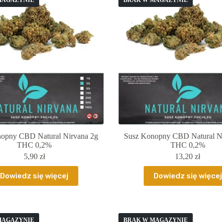
MAGAZYNIE
BRAK W MAGAZYNIE
opny CBD Natural Nirvana 2g
Susz Konopny CBD Natural N
THC 0,2%
THC 0,2%
5,90
zł
13,20
zł
Dowiedz się więcej
Dowiedz się więcej
MAGAZYNIE
BRAK W MAGAZYNIE