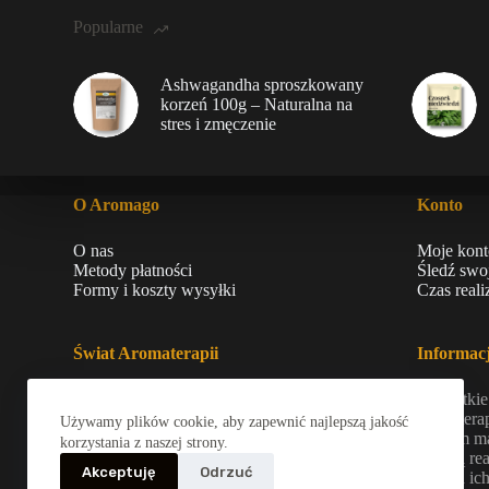
Popularne
Ashwagandha sproszkowany
korzeń 100g – Naturalna na
stres i zmęczenie
O Aromago
Konto
O nas
Moje kont
Metody płatności
Śledź swo
Formy i koszty wysyłki
Czas real
Świat Aromaterapii
Informac
Szeroki wybór produktów z zakresu
Wszystkie
aromaterapii, a także naturalne, suszone
aromaterap
Używamy plików cookie, aby zapewnić najlepszą jakość
zioła. Skupiamy się na dostarczaniu
naszym ma
korzystania z naszej strony.
naturalnych rozwiązań wspierających
szybką re
Akceptuję
Odrzuć
zdrowie i dobre samopoczucie.
24h od ich