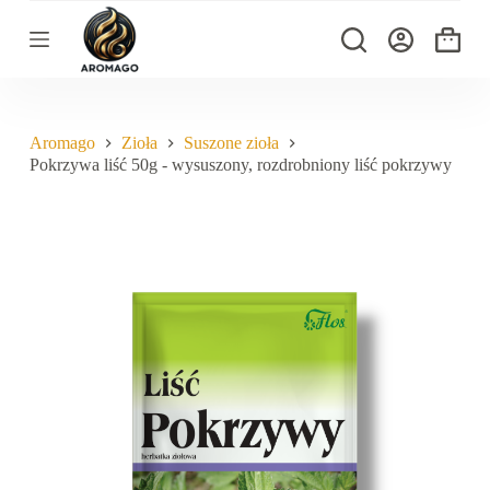
P
r
Koszyk
z
e
j
d
ź
Aromago
Zioła
Suszone zioła
d
Pokrzywa liść 50g - wysuszony, rozdrobniony liść pokrzywy
o
t
r
e
ś
c
i