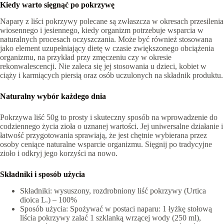
Kiedy warto sięgnąć po pokrzywę
Napary z liści pokrzywy polecane są zwłaszcza w okresach przesilenia
wiosennego i jesiennego, kiedy organizm potrzebuje wsparcia w
naturalnych procesach oczyszczania. Może być również stosowana
jako element uzupełniający dietę w czasie zwiększonego obciążenia
organizmu, na przykład przy zmęczeniu czy w okresie
rekonwalescencji. Nie zaleca się jej stosowania u dzieci, kobiet w
ciąży i karmiących piersią oraz osób uczulonych na składnik produktu.
Naturalny wybór każdego dnia
Pokrzywa liść 50g to prosty i skuteczny sposób na wprowadzenie do
codziennego życia zioła o uznanej wartości. Jej uniwersalne działanie i
łatwość przygotowania sprawiają, że jest chętnie wybierana przez
osoby ceniące naturalne wsparcie organizmu. Sięgnij po tradycyjne
zioło i odkryj jego korzyści na nowo.
Składniki i sposób użycia
Składniki: wysuszony, rozdrobniony liść pokrzywy (Urtica
dioica L.) – 100%
Sposób użycia: Spożywać w postaci naparu: 1 łyżkę stołową
liścia pokrzywy zalać 1 szklanką wrzącej wody (250 ml),