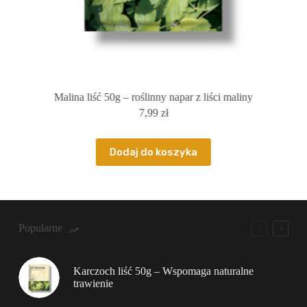
Malina liść 50g – roślinny napar z liści maliny
C
7,99
zł
Dodaj do koszyka
Popularne
Karczoch liść 50g – Wspomaga naturalne
trawienie