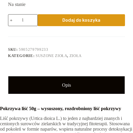
Na stanie
ilość
Dodaj do koszyka
Pokrzywa
liść
50g
-
wysuszony,
rozdrobniony
SKU:
5905279799233
liść
KATEGORIE:
SUSZONE ZIOŁA
,
ZIOŁA
pokrzywy
Opis
Pokrzywa liść 50g – wysuszony, rozdrobniony liść pokrzywy
Liść pokrzywy (Urtica dioica L.) to jeden z najbardziej znanych i
cenionych surowców zielarskich w tradycyjnej fitoterapii. Stosowana
od pokoleń w formie naparów, wspiera naturalne procesy detoksykacji