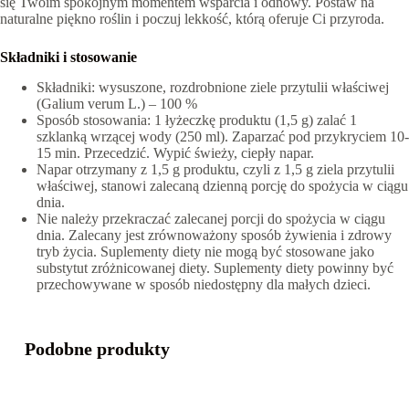
się Twoim spokojnym momentem wsparcia i odnowy. Postaw na
naturalne piękno roślin i poczuj lekkość, którą oferuje Ci przyroda.
Składniki i stosowanie
Składniki: wysuszone, rozdrobnione ziele przytulii właściwej
(Galium verum L.) – 100 %
Sposób stosowania: 1 łyżeczkę produktu (1,5 g) zalać 1
szklanką wrzącej wody (250 ml). Zaparzać pod przykryciem 10-
15 min. Przecedzić. Wypić świeży, ciepły napar.
Napar otrzymany z 1,5 g produktu, czyli z 1,5 g ziela przytulii
właściwej, stanowi zalecaną dzienną porcję do spożycia w ciągu
dnia.
Nie należy przekraczać zalecanej porcji do spożycia w ciągu
dnia. Zalecany jest zrównoważony sposób żywienia i zdrowy
tryb życia. Suplementy diety nie mogą być stosowane jako
substytut zróżnicowanej diety. Suplementy diety powinny być
przechowywane w sposób niedostępny dla małych dzieci.
Podobne produkty