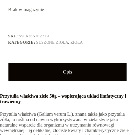
Brak w magazynie
SKU:
5906365702779
KATEGORIE:
SUSZONE ZIOŁA
,
ZIOŁA
Opis
Przytulia właściwa ziele 50g – wspierająca układ limfatyczny i
trawienny
Przytulia właściwa (Galium verum L.), znana także jako przytulia
żółta, to roślina od dawna wykorzystywana w zielarstwie jako
naturalne wsparcie dla organizmu w utrzymaniu równowagi
wewnętrznej. Jej delikatne, złociste kwiaty i charakterystyczne ziele