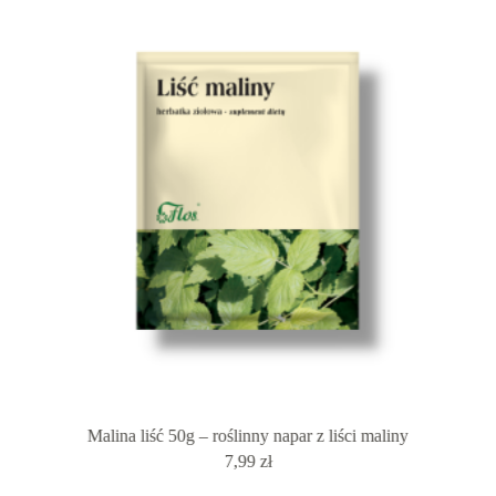
zywy
Malina liść 50g – roślinny napar z liści maliny
Pioł
7,99
zł