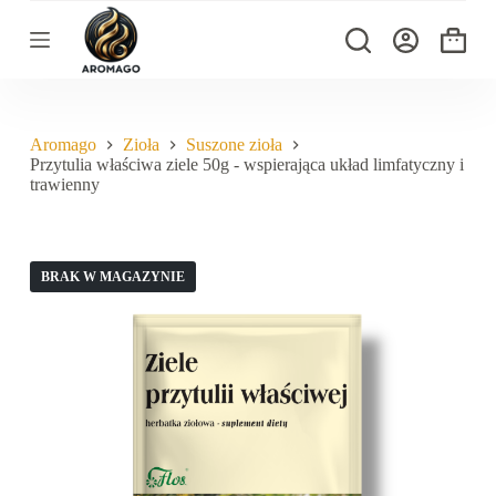
P
r
Koszyk
z
e
j
d
ź
Aromago
Zioła
Suszone zioła
d
Przytulia właściwa ziele 50g - wspierająca układ limfatyczny i
o
trawienny
t
r
e
ś
BRAK W MAGAZYNIE
c
i