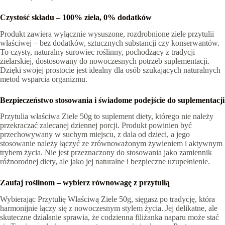
Czystość składu – 100% ziela, 0% dodatków
Produkt zawiera wyłącznie wysuszone, rozdrobnione ziele przytulii
właściwej – bez dodatków, sztucznych substancji czy konserwantów.
To czysty, naturalny surowiec roślinny, pochodzący z tradycji
zielarskiej, dostosowany do nowoczesnych potrzeb suplementacji.
Dzięki swojej prostocie jest idealny dla osób szukających naturalnych
metod wsparcia organizmu.
Bezpieczeństwo stosowania i świadome podejście do suplementacji
Przytulia właściwa Ziele 50g to suplement diety, którego nie należy
przekraczać zalecanej dziennej porcji. Produkt powinien być
przechowywany w suchym miejscu, z dala od dzieci, a jego
stosowanie należy łączyć ze zrównoważonym żywieniem i aktywnym
trybem życia. Nie jest przeznaczony do stosowania jako zamiennik
różnorodnej diety, ale jako jej naturalne i bezpieczne uzupełnienie.
Zaufaj roślinom – wybierz równowagę z przytulią
Wybierając Przytulię Właściwą Ziele 50g, sięgasz po tradycję, która
harmonijnie łączy się z nowoczesnym stylem życia. Jej delikatne, ale
skuteczne działanie sprawia, że codzienna filiżanka naparu może stać