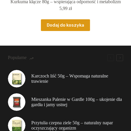
ący
Kurkuma kłącze 80g – wspierająca odporność i metabolizm
Bab
5,99
zł
Dodaj do koszyka
Popularne
Karczoch liść 50g – Wspomaga naturalne
trawienie
Mieszanka Palenie w Gardle 100g – ukojenie dla
gardła i jamy ustnej
Przytulia czepna ziele 50g – naturalny napar
oczyszczający organizm