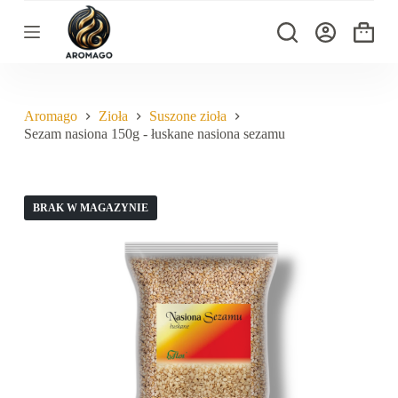
P
r
Koszyk
z
e
j
d
ź
Aromago
Zioła
Suszone zioła
d
Sezam nasiona 150g - łuskane nasiona sezamu
o
t
r
e
ś
BRAK W MAGAZYNIE
c
i