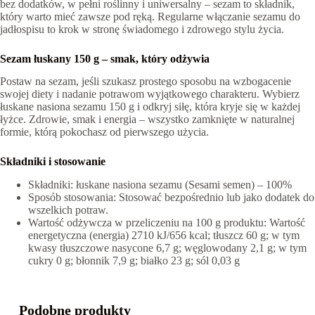
bez dodatków, w pełni roślinny i uniwersalny – sezam to składnik,
który warto mieć zawsze pod ręką. Regularne włączanie sezamu do
jadłospisu to krok w stronę świadomego i zdrowego stylu życia.
Sezam łuskany 150 g – smak, który odżywia
Postaw na sezam, jeśli szukasz prostego sposobu na wzbogacenie
swojej diety i nadanie potrawom wyjątkowego charakteru. Wybierz
łuskane nasiona sezamu 150 g i odkryj siłę, która kryje się w każdej
łyżce. Zdrowie, smak i energia – wszystko zamknięte w naturalnej
formie, którą pokochasz od pierwszego użycia.
Składniki i stosowanie
Składniki: łuskane nasiona sezamu (Sesami semen) – 100%
Sposób stosowania: Stosować bezpośrednio lub jako dodatek do
wszelkich potraw.
Wartość odżywcza w przeliczeniu na 100 g produktu: Wartość
energetyczna (energia) 2710 kJ/656 kcal; tłuszcz 60 g; w tym
kwasy tłuszczowe nasycone 6,7 g; węglowodany 2,1 g; w tym
cukry 0 g; błonnik 7,9 g; białko 23 g; sól 0,03 g
Podobne produkty