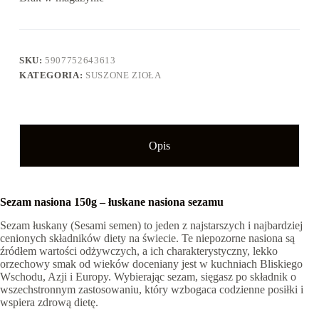
SKU:
5907752643613
KATEGORIA:
SUSZONE ZIOŁA
Opis
Sezam nasiona 150g – łuskane nasiona sezamu
Sezam łuskany (Sesami semen) to jeden z najstarszych i najbardziej
cenionych składników diety na świecie. Te niepozorne nasiona są
źródłem wartości odżywczych, a ich charakterystyczny, lekko
orzechowy smak od wieków doceniany jest w kuchniach Bliskiego
Wschodu, Azji i Europy. Wybierając sezam, sięgasz po składnik o
wszechstronnym zastosowaniu, który wzbogaca codzienne posiłki i
wspiera zdrową dietę.