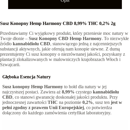
Opis
Susz Konopny Hemp Harmony CBD 8,99% THC 0,2% 2g
Przedstawiamy Ci wyjątkowy produkt, który przeniesie moc natury w
Twoje dłonie –
Susz Konopny CBD Hemp Harmony
. To niezwykłe
źródło
kannabidiolu CBD
, stanowiącego jedną z najcenniejszych
substancji aktywnych, jakie oferują nam konopie siewne. Z dumą
prezentujemy Ci susz konopny o niezrównanej jakości, pozyskany z
plantacji zlokalizowanych w malowniczych krajobrazach Włoch i
Szwajcarii.
Głęboka Esencja Natury
Susz konopny Hemp Harmony
to hołd dla natury w jej
najczystszej postaci. Zawiera aż
8,99%
czystego
kannabidiolu
CBD
, co stanowi gwarancję doskonałej jakości produktu. Przy
jednoczesnej zawartości
THC
na poziomie
0,2%
, susz ten
jest w
pełni zgodny z prawem Unii Europejskiej
, co potwierdza
dołączony do każdego zamówienia certyfikat laboratoryjny.