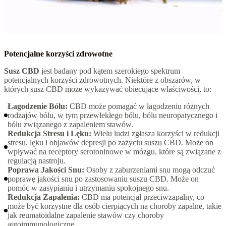
Potencjalne korzyści zdrowotne
Susz CBD
jest badany pod kątem szerokiego spektrum
potencjalnych korzyści zdrowotnych. Niektóre z obszarów, w
których susz CBD może wykazywać obiecujące właściwości, to:
Łagodzenie Bólu:
CBD może pomagać w łagodzeniu różnych
rodzajów bólu, w tym przewlekłego bólu, bólu neuropatycznego i
bólu związanego z zapaleniem stawów.
Redukcja Stresu i Lęku:
Wielu ludzi zgłasza korzyści w redukcji
stresu, lęku i objawów depresji po zażyciu suszu CBD. Może on
wpływać na receptory serotoninowe w mózgu, które są związane z
regulacją nastroju.
Poprawa Jakości Snu:
Osoby z zaburzeniami snu mogą odczuć
poprawę jakości snu po zastosowaniu suszu CBD. Może on
pomóc w zasypianiu i utrzymaniu spokojnego snu.
Redukcja Zapalenia:
CBD ma potencjał przeciwzapalny, co
może być korzystne dla osób cierpiących na choroby zapalne, takie
jak reumatoidalne zapalenie stawów czy choroby
autoimmunologiczne.