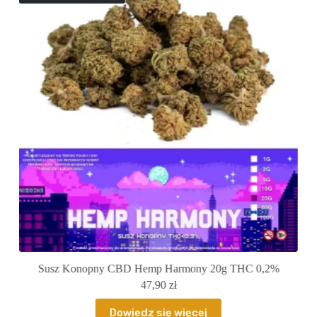
0,2%
Susz Konopny CBD Golden BUD 20g THC 0,2%
77,90
zł
Dowiedz się więcej