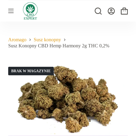
P
r
Koszyk
z
e
j
d
ź
Aromago
Susz konopny
d
Susz Konopny CBD Hemp Harmony 2g THC 0,2%
o
t
r
e
ś
BRAK W MAGAZYNIE
c
i