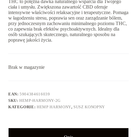
THC to potężna dawka naturalnego wsparcia dla Twojego
ciała i umysłu. Zwiększona zawartość CBD oferuje
intensywne właściwości relaksacyjne i terapeutyczne. Pomaga
w łagodzeniu stresu, poprawia sen oraz zarządzanie bólem,
przy jednoczesnym zachowaniu minimalnego poziomu THC,
co zapewnia brak efektów psychoaktywnych. Idealny dla
osób szukających skutecznego, naturalnego sposobu na
poprawę jakości życia.
Brak w magazynie
EAN:
5904384616039
SKU:
HEMP-HARMONY-2G
KATEGORIE:
HEMP HARMONY
,
SUSZ KONOPNY