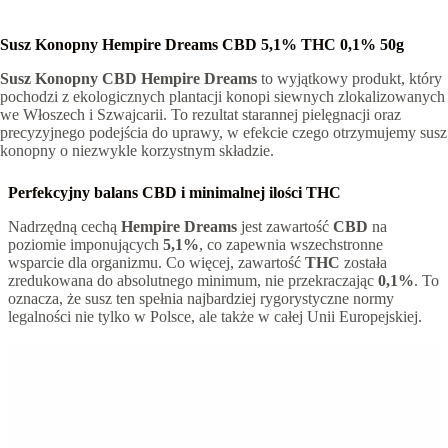
Susz Konopny Hempire Dreams CBD 5,1% THC 0,1% 50g
Susz Konopny CBD Hempire Dreams
to wyjątkowy produkt, który
pochodzi z ekologicznych plantacji konopi siewnych zlokalizowanych
we Włoszech i Szwajcarii. To rezultat starannej pielęgnacji oraz
precyzyjnego podejścia do uprawy, w efekcie czego otrzymujemy susz
konopny o niezwykle korzystnym składzie.
Perfekcyjny balans CBD i minimalnej ilości THC
Nadrzędną cechą
Hempire Dreams
jest zawartość
CBD
na
poziomie imponujących
5,1%
, co zapewnia wszechstronne
wsparcie dla organizmu. Co więcej, zawartość
THC
została
zredukowana do absolutnego minimum, nie przekraczając
0,1%
. To
oznacza, że susz ten spełnia najbardziej rygorystyczne normy
legalności nie tylko w Polsce, ale także w całej Unii Europejskiej.