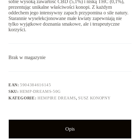
sobie wysoką zawartość CBD (5,1%) i niską THC (0,1%),
prezentując unikalne właściwości konopi. Z każdym
oddechem jego intensywny zapach przypomina o sile natury.
Starannie wyselekcjonowane małe kwiaty zapewniają nie
tylko wyjątkowe doznania smakowe, ale i terapeutyczne
korzyści.
Brak w magazynie
EAN:
5904384616145
SKU:
HEMP-DREAMS-50G
KATEGORIE:
HEMPIRE DREAMS
,
SUSZ KONOPNY
Opis