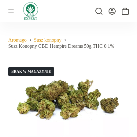
P
r
Koszyk
z
e
j
d
ź
Aromago
Susz konopny
d
Susz Konopny CBD Hempire Dreams 50g THC 0,1%
o
t
r
e
ś
BRAK W MAGAZYNIE
c
i