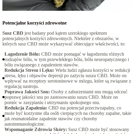
Potencjalne korzyści zdrowotne
Susz CBD
jest badany pod kątem szerokiego spektrum
potencjalnych korzyści zdrowotnych. Niektóre z obszarów, w
których susz CBD może wykazywać obiecujące właściwości, to:
Łagodzenie Bólu:
CBD może pomagać w łagodzeniu różnych
rodzajów bólu, w tym przewlekłego bólu, bólu neuropatycznego i
bólu związanego z zapaleniem stawów.
Redukcja Stresu i Lęku:
Wielu ludzi zgłasza korzyści w redukcji
stresu, lęku i objawów depresji po zażyciu suszu CBD. Może on
wpływać na receptory serotoninowe w mózgu, które są związane z
regulacją nastroju.
Poprawa Jakości Snu:
Osoby z zaburzeniami snu mogą odczuć
poprawę jakości snu po zastosowaniu suszu CBD. Może on
pomóc w zasypianiu i utrzymaniu spokojnego snu.
Redukcja Zapalenia:
CBD ma potencjał przeciwzapalny, co
może być korzystne dla osób cierpiących na choroby zapalne, takie
jak reumatoidalne zapalenie stawów czy choroby
autoimmunologiczne.
Wspomaganie Zdrowia Skóry:
Susz CBD może być stosowany