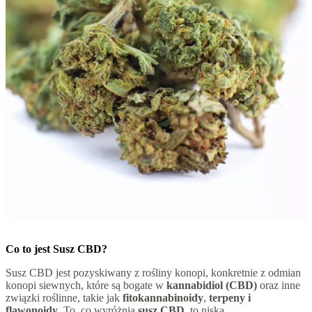
Co to jest Susz CBD?
Susz CBD jest pozyskiwany z rośliny konopi, konkretnie z odmian
konopi siewnych, które są bogate w
kannabidiol (CBD)
oraz inne
związki roślinne, takie jak
fitokannabinoidy
,
terpeny i
flawonoidy
. To, co wyróżnia
susz CBD
, to niska