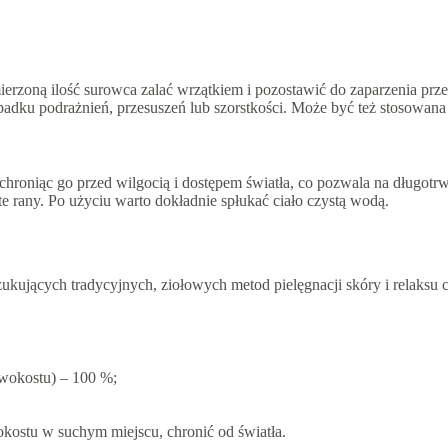
erzoną ilość surowca zalać wrzątkiem i pozostawić do zaparzenia prz
ypadku podrażnień, przesuszeń lub szorstkości. Może być też stosowana
oniąc go przed wilgocią i dostępem światła, co pozwala na długotrwa
e rany. Po użyciu warto dokładnie spłukać ciało czystą wodą.
ujących tradycyjnych, ziołowych metod pielęgnacji skóry i relaksu ci
ywokostu) – 100 %;
stu w suchym miejscu, chronić od światła.