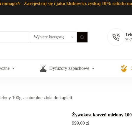
omago⭐ - Zarejestruj się i jako klubowicz zyskaj 10% rabatu na
Tel
797
ryczne
Dyfuzory zapachowe
lony 100g - naturalne zioła do kąpieli
Żywokost korzeń mielony 100g 
999,00
zł