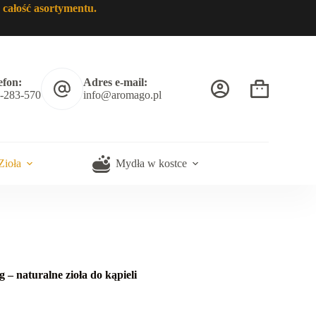
 całość asortymentu.
efon:
Adres e-mail:
Koszyk
-283-570
info@aromago.pl
Zioła
Mydła w kostce
– naturalne zioła do kąpieli