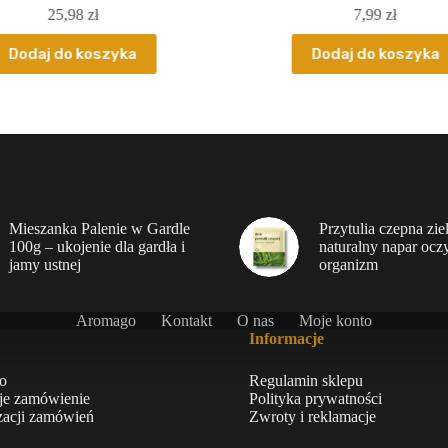
25,98
zł
7,99
zł
Dodaj do koszyka
Dodaj do koszyka
Mieszanka Palenie w Gardle
Przytulia czepna zie
100g – ukojenie dla gardła i
naturalny napar ocz
jamy ustnej
organizm
Aromago
Kontakt
O nas
Moje konto
Informacje
o
Regulamin sklepu
je zamówienie
Polityka prywatności
izacji zamówień
Zwroty i reklamacje