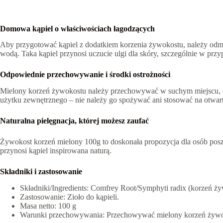
Domowa kąpiel o właściwościach łagodzących
Aby przygotować kąpiel z dodatkiem korzenia żywokostu, należy odmi
wodą. Taka kąpiel przynosi uczucie ulgi dla skóry, szczególnie w prz
Odpowiednie przechowywanie i środki ostrożności
Mielony korzeń żywokostu należy przechowywać w suchym miejscu, chr
użytku zewnętrznego – nie należy go spożywać ani stosować na otwart
Naturalna pielęgnacja, której możesz zaufać
Żywokost korzeń mielony 100g to doskonała propozycja dla osób poszuk
przynosi kąpiel inspirowana naturą.
Składniki i zastosowanie
Składniki/Ingredients: Comfrey Root/Symphyti radix (korzeń ż
Zastosowanie: Zioło do kąpieli.
Masa netto: 100 g
Warunki przechowywania: Przechowywać mielony korzeń żywoko