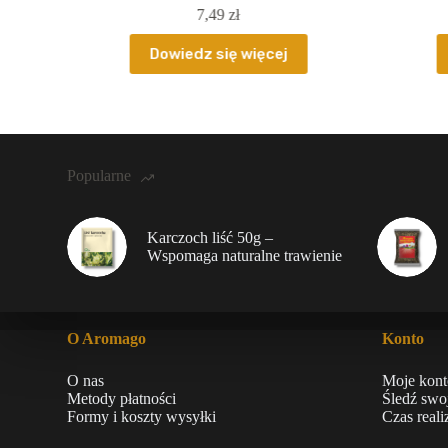
7,49
zł
Dowiedz się więcej
Popularne
Karczoch liść 50g –
Wspomaga naturalne trawienie
O Aromago
Konto
O nas
Moje kont
Metody płatności
Śledź swo
Formy i koszty wysyłki
Czas real