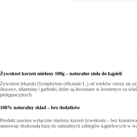
Żywokost korzeń mielony 100g – naturalne zioła do kąpieli
Żywokost lekarski (Symphytum officinale L.) od wieków cieszy się uzn
śluzowe, allantoinę i garbniki, które są doceniane w kosmetyce za wł
pielęgnacyjnych.
100% naturalny skład – bez dodatków
Produkt zawiera wyłącznie mielony korzeń żywokostu – bez konserwan
stanowiąc doskonałą bazę do naturalnych zabiegów kąpielowych w w