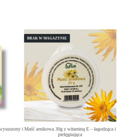
BRAK W MAGAZYNIE
wysuszony i
Maść arnikowa 30g z witaminą E – łagodząca i
Przytuli
pielęgnująca