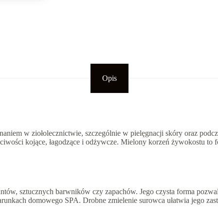
Opis
aniem w ziołolecznictwie, szczególnie w pielęgnacji skóry oraz podcz
aściwości kojące, łagodzące i odżywcze. Mielony korzeń żywokostu to f
tów, sztucznych barwników czy zapachów. Jego czysta forma pozwala 
arunkach domowego SPA. Drobne zmielenie surowca ułatwia jego zast